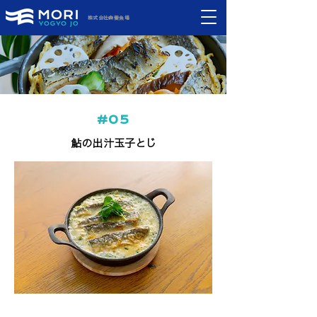
株式会社森養魚場
#05
鮎の
出
汁玉子
と
じ