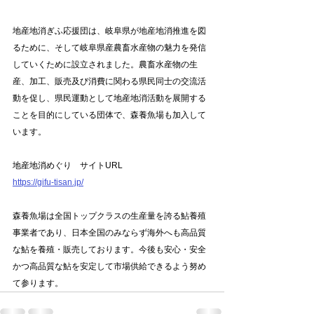
地産地消ぎふ応援団は、岐阜県が地産地消推進を図
るために、そして岐阜県産農畜水産物の魅力を発信
していくために設立されました。農畜水産物の生
産、加工、販売及び消費に関わる県民同士の交流活
動を促し、県民運動として地産地消活動を展開する
ことを目的にしている団体で、森養魚場も加入して
います。
地産地消めぐり　サイトURL
https://gifu-tisan.jp/
森養魚場は全国トップクラスの生産量を誇る鮎養殖
事業者であり、日本全国のみならず海外へも高品質
な鮎を養殖・販売しております。今後も安心・安全
かつ高品質な鮎を安定して市場供給できるよう努め
て参ります。