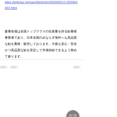
https://prtimes.jp/main/html/rd/p/000000012.000064
403.html
森養魚場は全国トップクラスの生産量を誇る鮎養殖
事業者であり、日本全国のみならず海外へも高品質
な鮎を養殖・販売しております。今後も安心・安全
かつ高品質な鮎を安定して市場供給できるよう努め
て参ります。