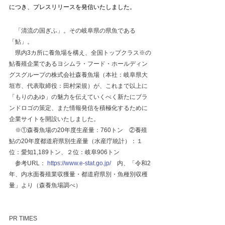
につき、プレスリリースを発信いたしました。
　「清流の国ぎふ」。その岐阜県の県魚である
「鮎」。
　県内3カ所に養魚場を構え、全国トップクラス※の
鮎養殖企業であるヨシムラ・フード・ホールディン
グスグループの株式会社森養魚場（本社：岐阜県大
垣市、代表取締役：田村栄規）が、これまで以上に
「もりのあゆ」の魅力を伝えていくべく新たにブラ
ンドロゴの策定、また情報発信を積極化するために
企業サイトを開設いたしました。
　※①森養魚場の20年度生産量：760トン　②養殖
鮎の20年度都道府県別生産量（水産庁統計）：１
位：愛知1,189トン、２位：岐阜906トン
　参考URL： 
https://www.e-stat.go.jp/
　内、「令和2
年、内水面養殖業収獲量・都道府県別・魚種別収穫
量」より（森養魚場調べ）
PR TIMES